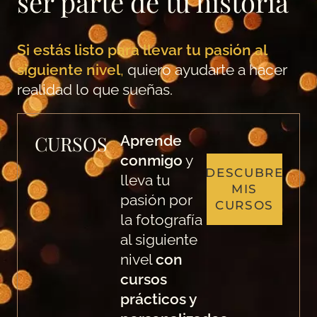
ser parte de tu historia
Si estás listo para llevar tu pasión al
siguiente nivel
,
quiero ayudarte a hacer
realidad lo que sueñas.
CURSOS
Aprende
conmigo
y
DESCUBRE
lleva tu
MIS
pasión por
CURSOS
la fotografía
al siguiente
nivel
con
cursos
prácticos y