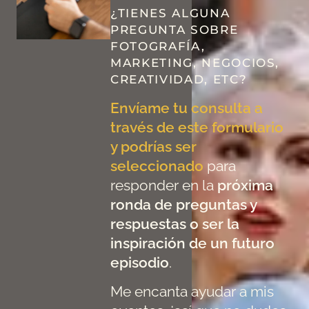
¿TIENES ALGUNA
PREGUNTA SOBRE
FOTOGRAFÍA,
MARKETING, NEGOCIOS,
CREATIVIDAD, ETC?
Envíame tu consulta a
través de este formulario
y podrías ser
seleccionado
para
responder en la
próxima
ronda de preguntas y
respuestas o ser la
inspiración de un futuro
episodio
.
Me encanta ayudar a mis