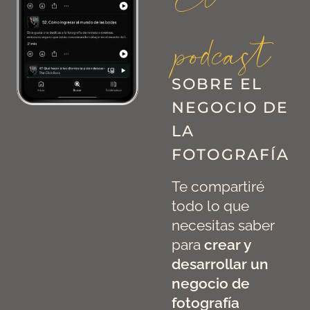
El
podcast
SOBRE EL
NEGOCIO DE
LA
FOTOGRAFÍA
Te compartiré
todo lo que
necesitas saber
para
crear y
desarrollar un
negocio de
fotografía