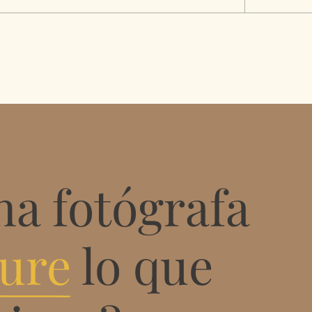
na fotógrafa
ure
lo que