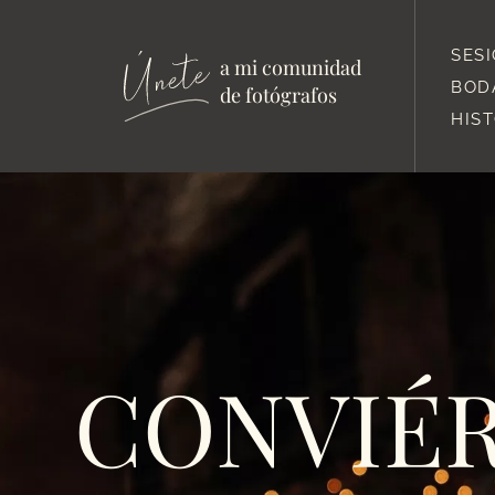
SES
a mi comunidad
BOD
de fotógrafos
HIS
CONVIÉR