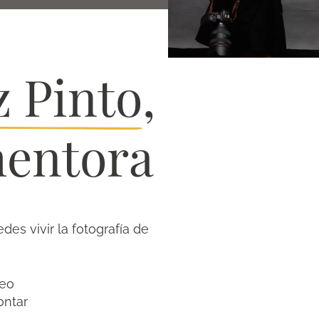
z Pinto
,
mentora
es vivir la fotografía de
reo
ontar