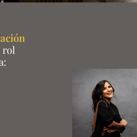
ración
 rol
a: