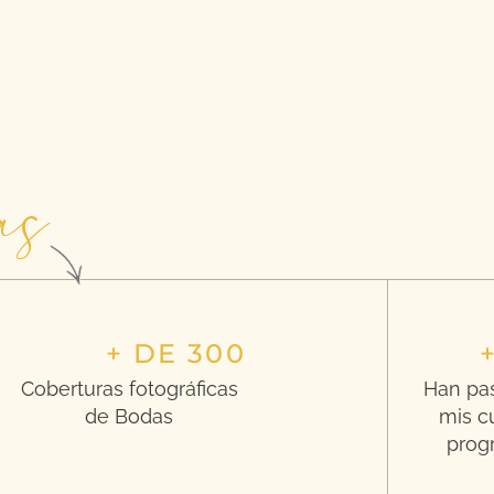
as
+ DE 300
Coberturas fotográficas
Han pa
de Bodas
mis c
prog