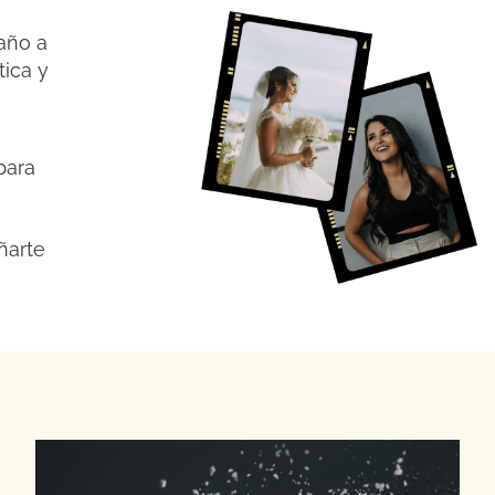
año a
tica y
para
ñarte