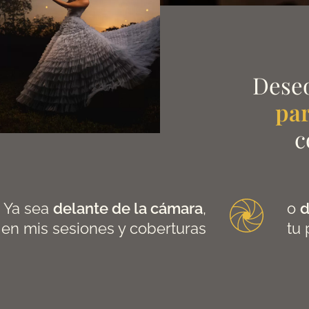
Deseo
par
c
Ya sea
delante de la cámara
,
o
d
en mis sesiones y coberturas
tu 