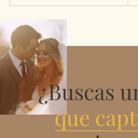
¿Buscas u
que capt