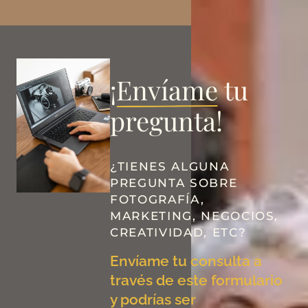
¡
Envíame
tu
pregunta!
¿TIENES ALGUNA
PREGUNTA SOBRE
FOTOGRAFÍA,
MARKETING, NEGOCIOS,
CREATIVIDAD, ETC?
Envíame tu consulta a
través de este formulario
y podrías ser