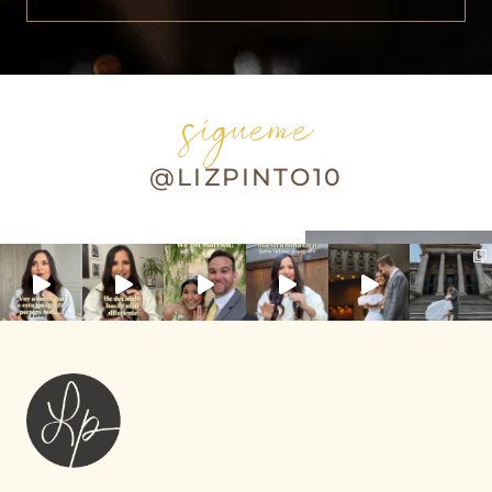
sígueme
@LIZPINTO10