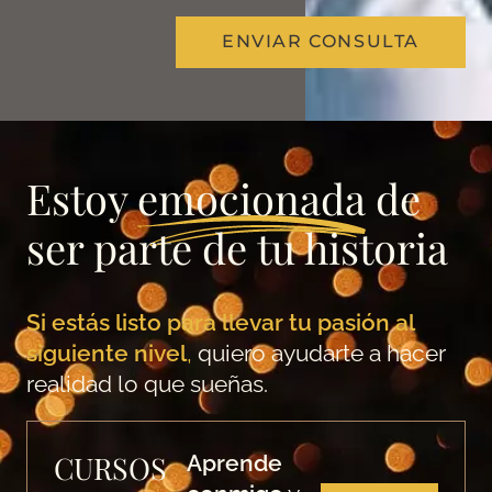
ENVIAR CONSULTA
Estoy
emocionada
de
ser parte de tu historia
Si estás listo para llevar tu pasión al
siguiente nivel
,
quiero ayudarte a hacer
realidad lo que sueñas.
CURSOS
Aprende