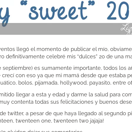
ventos llegó el momento de publicar el mío, obviam
ro definitivamente celebré mis “dulces” 20 de una m
e septiembre) es sumamente importante, todos los añ
que crecí con eso ya que mi mamá desde que estaba
ático, bolos, pijamada, hollywood, payasito, entre o
itido llegar a esta y edad y darme la salud para com
uy contenta todas sus felicitaciones y buenos deseo
twitter, a pesar de que haya llegado al segundo pi
een, twenteen one, twenteen two jajaja!