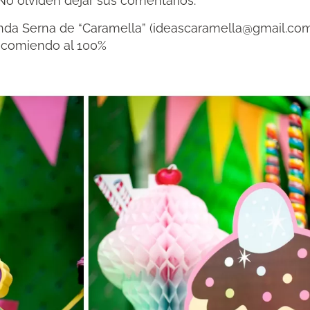
 No olviden dejar sus comentarios.
nda Serna de “Caramella” (ideascaramella@gmail.com
 recomiendo al 100%