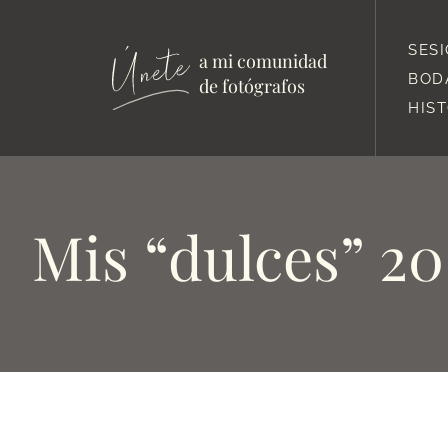
SES
a mi comunidad
BOD
de fotógrafos
HIS
Mis “dulces” 20