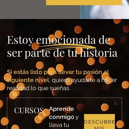
Estoy
emocionada
de
ser parte de tu historia
Si estás listo para llevar tu pasión al
siguiente nivel
,
quiero ayudarte a hacer
realidad lo que sueñas.
CURSOS
Aprende
conmigo
y
DESCUBRE
lleva tu
MIS