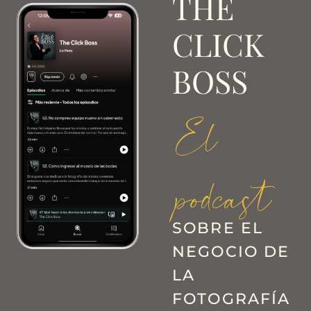
THE
CLICK
BOSS
El
podcast
SOBRE EL
NEGOCIO DE
LA
FOTOGRAFÍA