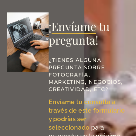
¡
Envíame
tu
pregunta!
¿TIENES ALGUNA
PREGUNTA SOBRE
FOTOGRAFÍA,
MARKETING, NEGOCIOS,
CREATIVIDAD, ETC?
Envíame tu consulta a
través de este formulario
y podrías ser
seleccionado
para
responder en la
próxima