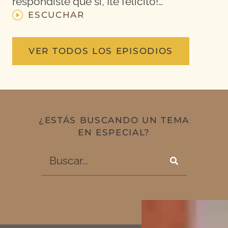
respondiste que sí, ¡te felicito!…
ESCUCHAR
VER TODOS LOS EPISODIOS
¿ESTÁS BUSCANDO UN TEMA
EN ESPECIAL?