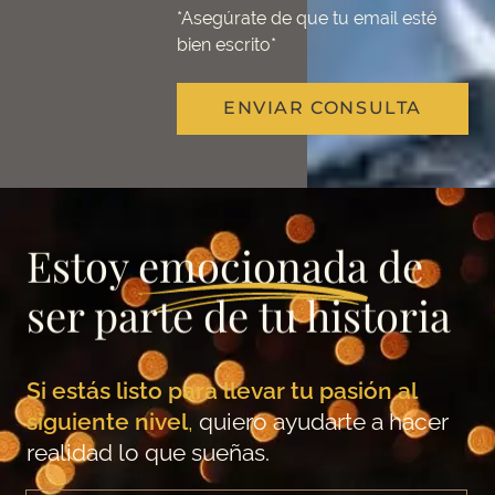
*Asegúrate de que tu email esté
bien escrito*
ENVIAR CONSULTA
Estoy
emocionada
de
ser parte de tu historia
Si estás listo para llevar tu pasión al
siguiente nivel
,
quiero ayudarte a hacer
realidad lo que sueñas.