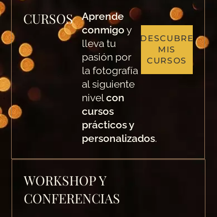
CURSOS
Aprende
conmigo
y
DESCUBRE
lleva tu
MIS
pasión por
CURSOS
la fotografía
al siguiente
nivel
con
cursos
prácticos y
personalizados
.
WORKSHOP Y
CONFERENCIAS