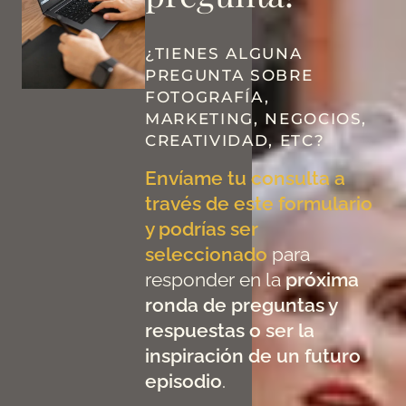
¿TIENES ALGUNA
PREGUNTA SOBRE
FOTOGRAFÍA,
MARKETING, NEGOCIOS,
CREATIVIDAD, ETC?
Envíame tu consulta a
través de este formulario
y podrías ser
seleccionado
para
responder en la
próxima
ronda de preguntas y
respuestas o ser la
inspiración de un futuro
episodio
.