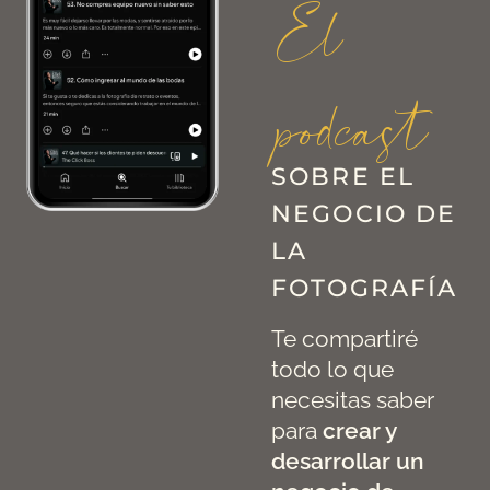
El
podcast
SOBRE EL
NEGOCIO DE
LA
FOTOGRAFÍA
Te compartiré
todo lo que
necesitas saber
para
crear y
desarrollar un