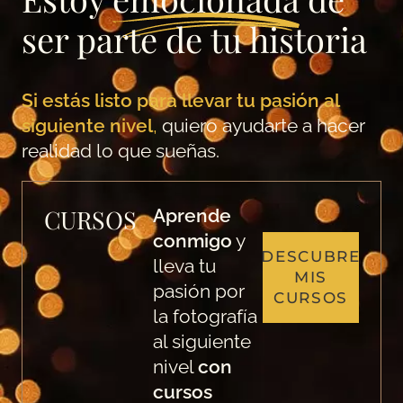
ser parte de tu historia
Si estás listo para llevar tu pasión al
siguiente nivel
,
quiero ayudarte a hacer
realidad lo que sueñas.
CURSOS
Aprende
conmigo
y
DESCUBRE
lleva tu
MIS
pasión por
CURSOS
la fotografía
al siguiente
nivel
con
cursos