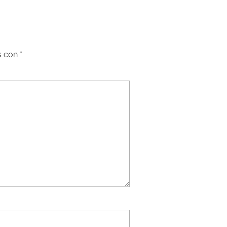
s con
*