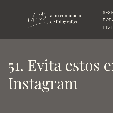
SES
a mi comunidad
BOD
de fotógrafos
HIS
51. Evita estos 
Instagram