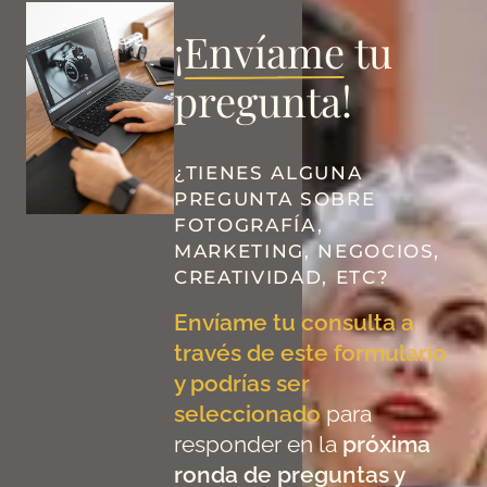
¡
Envíame
tu
pregunta!
¿TIENES ALGUNA
PREGUNTA SOBRE
FOTOGRAFÍA,
MARKETING, NEGOCIOS,
CREATIVIDAD, ETC?
Envíame tu consulta a
través de este formulario
y podrías ser
seleccionado
para
responder en la
próxima
ronda de preguntas y