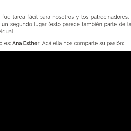
ue tarea fácil para nosotros y los patrocinadores,
 un segundo lugar (esto parece también parte de la
idual.
o es:
Ana Esther
! Acá ella nos comparte su pasión: