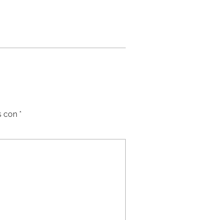
s con
*