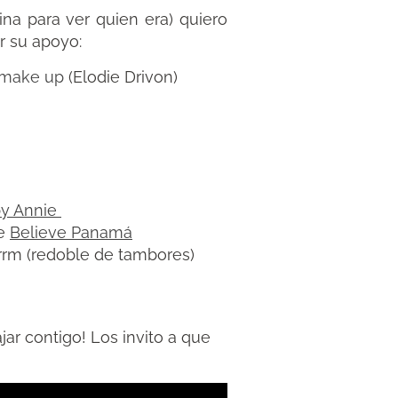
na para ver quien era) quiero
r su apoyo:
 make up
(Elodie Drivon)
by Annie
de
Believe Panamá
rrrm (redoble de tambores)
r contigo! Los invito a que