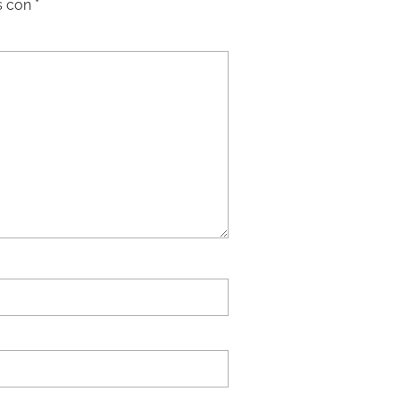
s con
*