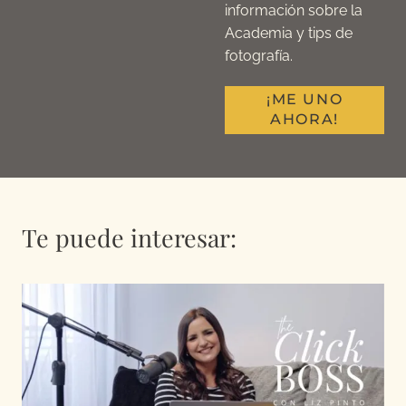
información sobre la
Academia y tips de
fotografía.
¡ME UNO
AHORA!
Te puede interesar: