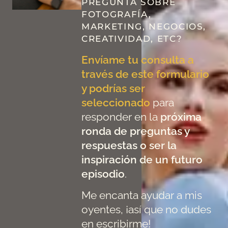
PREGUNTA SOBRE
FOTOGRAFÍA,
MARKETING, NEGOCIOS,
CREATIVIDAD, ETC?
Envíame tu consulta a
través de este formulario
y podrías ser
seleccionado
para
responder en la
próxima
ronda de preguntas y
respuestas o ser la
inspiración de un futuro
episodio
.
Me encanta ayudar a mis
oyentes, ¡así que no dudes
en escribirme!