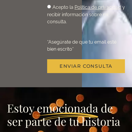
Acepto la
Política de privacidad
y
recibir información sobre mi
consulta.
*Asegúrate de que tu email esté
bien escrito*
ENVIAR CONSULTA
Estoy
emocionada
de
ser parte de tu historia