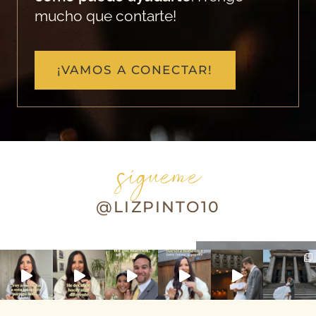
mucho que contarte!
¡VAMOS A CONECTAR!
sígueme
@LIZPINTO10