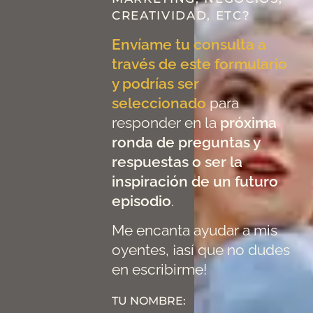
CREATIVIDAD, ETC?
Envíame tu consulta a
través de este formulario
y podrías ser
seleccionado
para
responder en la
próxima
ronda de preguntas y
respuestas o ser la
inspiración de un futuro
episodio
.
Me encanta ayudar a mis
oyentes, ¡así que no dudes
en escribirme!
TU NOMBRE: