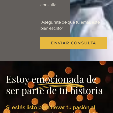
consulta.
*Asegúrate de que tu email esté
bien escrito*
ENVIAR CONSULTA
Estoy
emocionada
de
ser parte de tu historia
Si estás listo para llevar tu pasión al