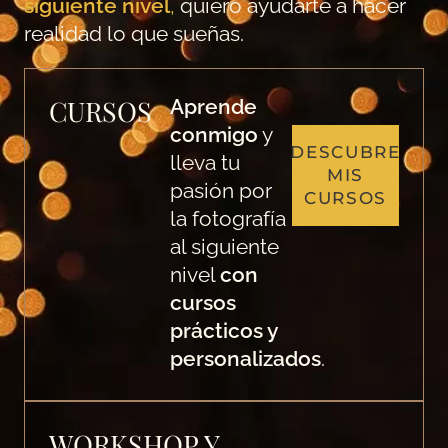
siguiente nivel
,
quiero ayudarte a hacer
realidad lo que sueñas.
CURSOS
Aprende
conmigo
y
DESCUBRE
lleva tu
MIS
pasión por
CURSOS
la fotografía
al siguiente
nivel
con
cursos
prácticos y
personalizados
.
WORKSHOP Y