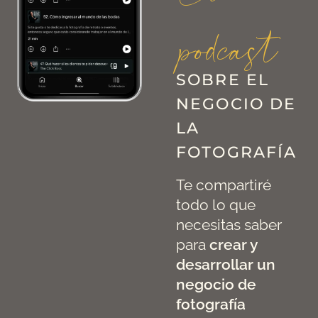
podcast
SOBRE EL
NEGOCIO DE
LA
FOTOGRAFÍA
Te compartiré
todo lo que
necesitas saber
para
crear y
desarrollar un
negocio de
fotografía