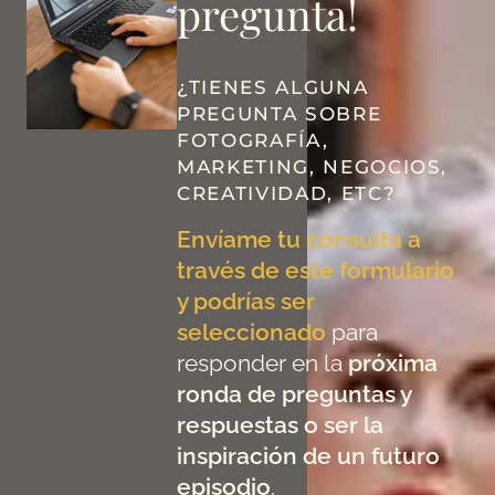
pregunta!
¿TIENES ALGUNA
PREGUNTA SOBRE
FOTOGRAFÍA,
MARKETING, NEGOCIOS,
CREATIVIDAD, ETC?
Envíame tu consulta a
través de este formulario
y podrías ser
seleccionado
para
responder en la
próxima
ronda de preguntas y
respuestas o ser la
inspiración de un futuro
episodio
.