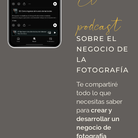
El
podcast
SOBRE EL
NEGOCIO DE
LA
FOTOGRAFÍA
Te compartiré
todo lo que
necesitas saber
para
crear y
desarrollar un
negocio de
fotografía