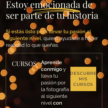
Estoy
emocionada
de
ser parte de tu historia
Si estás listo para llevar tu pasión al
siguiente nivel
,
quiero ayudarte a hacer
realidad lo que sueñas.
CURSOS
Aprende
conmigo
y
DESCUBRE
lleva tu
MIS
pasión por
CURSOS
la fotografía
al siguiente
nivel
con