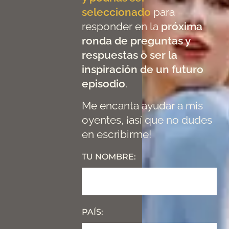
seleccionado
para
responder en la
próxima
ronda de preguntas y
respuestas o ser la
inspiración de un futuro
episodio
.
Me encanta ayudar a mis
oyentes, ¡así que no dudes
en escribirme!
TU NOMBRE:
PAÍS: