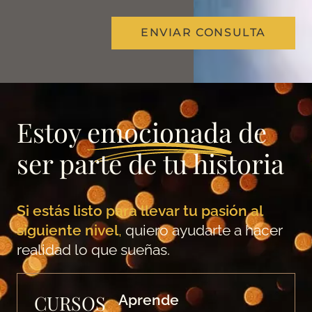
ENVIAR CONSULTA
Estoy
emocionada
de
ser parte de tu historia
Si estás listo para llevar tu pasión al
siguiente nivel
,
quiero ayudarte a hacer
realidad lo que sueñas.
CURSOS
Aprende