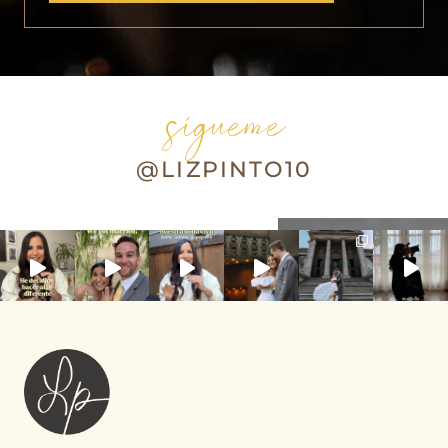
sígueme
@LIZPINTO10