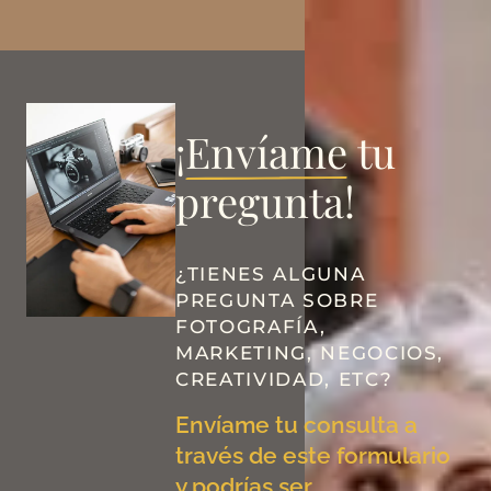
¡
Envíame
tu
pregunta!
¿TIENES ALGUNA
PREGUNTA SOBRE
FOTOGRAFÍA,
MARKETING, NEGOCIOS,
CREATIVIDAD, ETC?
Envíame tu consulta a
través de este formulario
y podrías ser