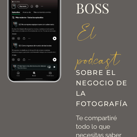
BOSS
El
podcast
SOBRE EL
NEGOCIO DE
LA
FOTOGRAFÍA
Te compartiré
todo lo que
necesitas saber