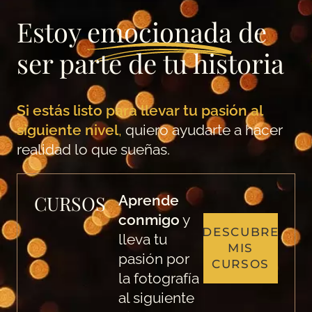
Estoy
emocionada
de
ser parte de tu historia
Si estás listo para llevar tu pasión al
siguiente nivel
,
quiero ayudarte a hacer
realidad lo que sueñas.
CURSOS
Aprende
conmigo
y
DESCUBRE
lleva tu
MIS
pasión por
CURSOS
la fotografía
al siguiente