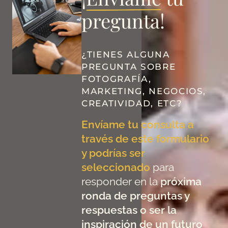
pregunta!
¿TIENES ALGUNA
PREGUNTA SOBRE
FOTOGRAFÍA,
MARKETING, NEGOCIOS,
CREATIVIDAD, ETC?
Envíame tu consulta a
través de este formulario
y podrías ser
seleccionado
para
responder en la
próxima
ronda de preguntas y
respuestas o ser la
inspiración de un futuro