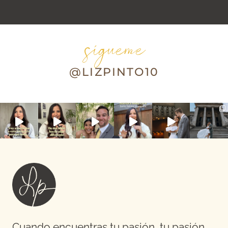
sígueme
@LIZPINTO10
Cuando encuentras tu pasión, tu pasión