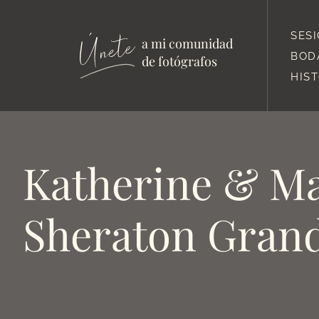
SES
a mi comunidad
BOD
de fotógrafos
HIS
Katherine & Ma
Sheraton Gran