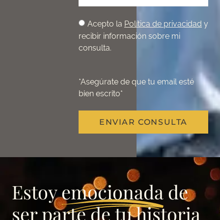
Acepto la
Política de privacidad
y
recibir información sobre mi
consulta.
*Asegúrate de que tu email esté
bien escrito*
ENVIAR CONSULTA
Estoy
emocionada
de
ser parte de tu historia