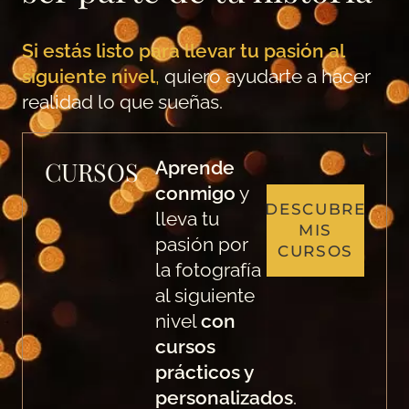
Si estás listo para llevar tu pasión al
siguiente nivel
,
quiero ayudarte a hacer
realidad lo que sueñas.
CURSOS
Aprende
conmigo
y
DESCUBRE
lleva tu
MIS
pasión por
CURSOS
la fotografía
al siguiente
nivel
con
cursos
prácticos y
personalizados
.