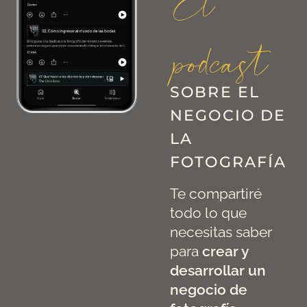
El
podcast
SOBRE EL
NEGOCIO DE
LA
FOTOGRAFÍA
Te compartiré
todo lo que
necesitas saber
para
crear y
desarrollar un
negocio de