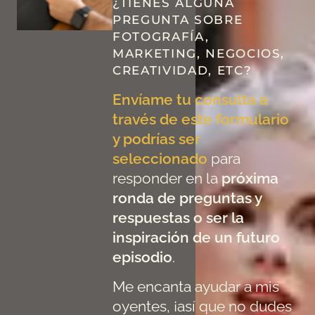
¿TIENES ALGUNA
PREGUNTA SOBRE
FOTOGRAFÍA,
MARKETING, NEGOCIOS,
CREATIVIDAD, ETC?
Envíame tu consulta a
través de este formulario
y podrías ser
seleccionado
para
responder en la
próxima
ronda de preguntas y
respuestas o ser la
inspiración de un futuro
episodio
.
Me encanta ayudar a mis
oyentes, ¡así que no dudes