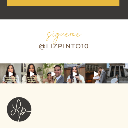
sígueme
@LIZPINTO10