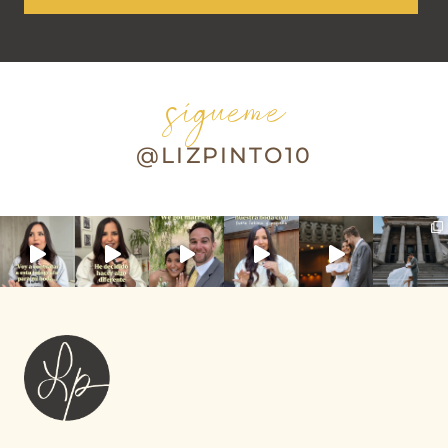
sígueme
@LIZPINTO10