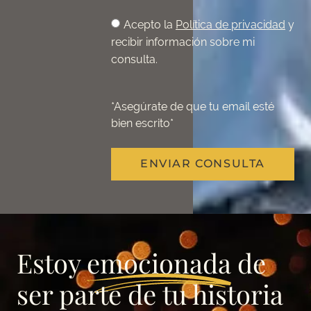
Acepto la
Política de privacidad
y
recibir información sobre mi
consulta.
*Asegúrate de que tu email esté
bien escrito*
ENVIAR CONSULTA
Estoy
emocionada
de
ser parte de tu historia