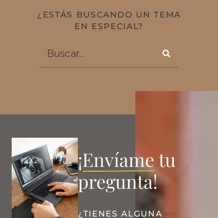
¿ESTÁS BUSCANDO UN TEMA
EN ESPECIAL?
¡
Envíame
tu
pregunta!
¿TIENES ALGUNA