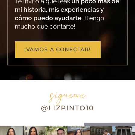
Te invito a que leas
un poco más de
mi historia, mis experiencias y
cómo puedo ayudarte
. ¡Tengo
mucho que contarte!
¡VAMOS A CONECTAR!
sígueme
@LIZPINTO10