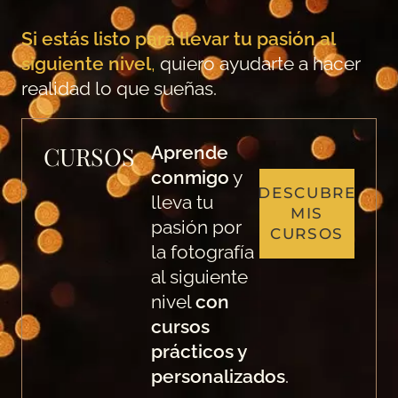
Si estás listo para llevar tu pasión al
siguiente nivel
,
quiero ayudarte a hacer
realidad lo que sueñas.
CURSOS
Aprende
conmigo
y
DESCUBRE
lleva tu
MIS
pasión por
CURSOS
la fotografía
al siguiente
nivel
con
cursos
prácticos y
personalizados
.