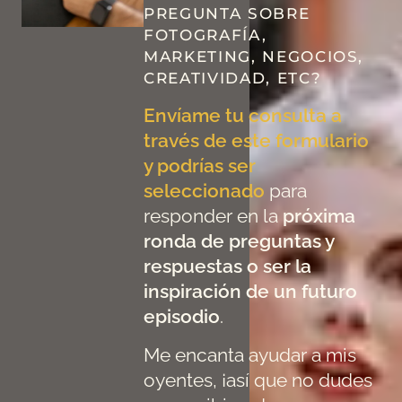
PREGUNTA SOBRE
FOTOGRAFÍA,
MARKETING, NEGOCIOS,
CREATIVIDAD, ETC?
Envíame tu consulta a
través de este formulario
y podrías ser
seleccionado
para
responder en la
próxima
ronda de preguntas y
respuestas o ser la
inspiración de un futuro
episodio
.
Me encanta ayudar a mis
oyentes, ¡así que no dudes