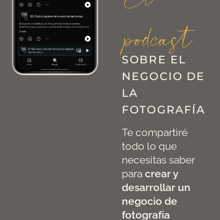
El
podcast
SOBRE EL
NEGOCIO DE
LA
FOTOGRAFÍA
Te compartiré
todo lo que
necesitas saber
para
crear y
desarrollar un
negocio de
fotografía