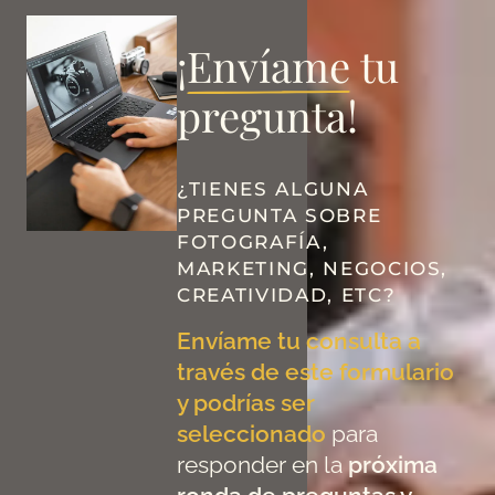
¡
Envíame
tu
pregunta!
¿TIENES ALGUNA
PREGUNTA SOBRE
FOTOGRAFÍA,
MARKETING, NEGOCIOS,
CREATIVIDAD, ETC?
Envíame tu consulta a
través de este formulario
y podrías ser
seleccionado
para
responder en la
próxima