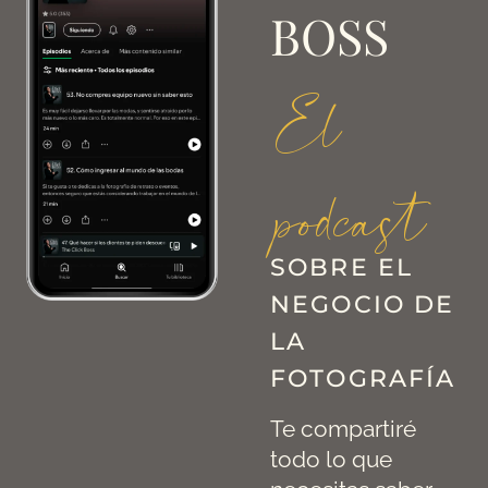
BOSS
El
podcast
SOBRE EL
NEGOCIO DE
LA
FOTOGRAFÍA
Te compartiré
todo lo que