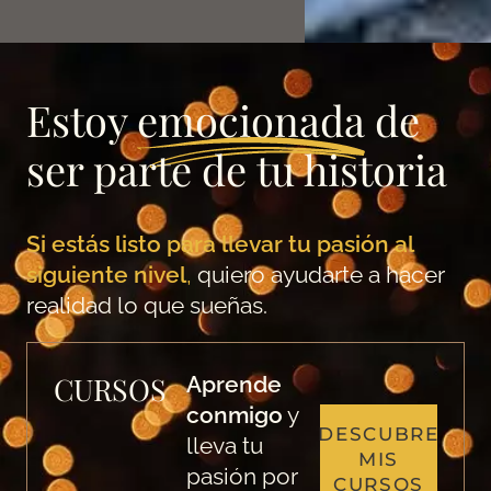
Estoy
emocionada
de
ser parte de tu historia
Si estás listo para llevar tu pasión al
siguiente nivel
,
quiero ayudarte a hacer
realidad lo que sueñas.
CURSOS
Aprende
conmigo
y
DESCUBRE
lleva tu
MIS
pasión por
CURSOS