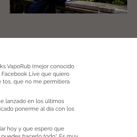
cks VapoRub (mejor conocido
l Facebook Live que quiero
e tos, que no me permitiera
he lanzado en los últimos
icado ponerme al día con los
 dar hoy y que espero que
o puedes hacerlo todo”. Es muy