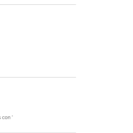
s con
*