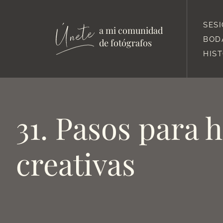
SES
a mi comunidad
BOD
de fotógrafos
HIS
31. Pasos para 
creativas