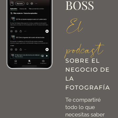
BOSS
El
podcast
SOBRE EL
NEGOCIO DE
LA
FOTOGRAFÍA
Te compartiré
todo lo que
necesitas saber