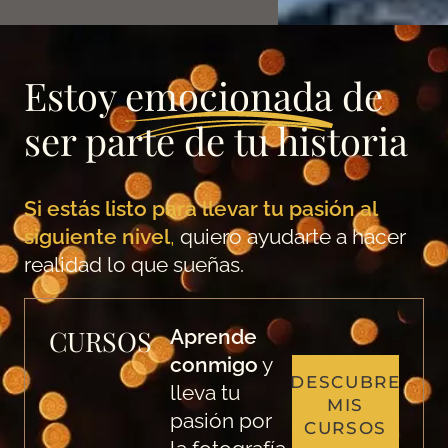
Estoy
emocionada
de
ser parte de tu historia
Si estás listo para llevar tu pasión al
siguiente nivel
,
quiero ayudarte a hacer
realidad lo que sueñas.
CURSOS
Aprende
conmigo
y
DESCUBRE
lleva tu
MIS
pasión por
CURSOS