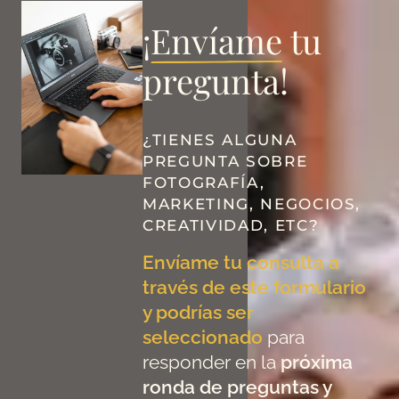
¡
Envíame
tu
pregunta!
¿TIENES ALGUNA
PREGUNTA SOBRE
FOTOGRAFÍA,
MARKETING, NEGOCIOS,
CREATIVIDAD, ETC?
Envíame tu consulta a
través de este formulario
y podrías ser
seleccionado
para
responder en la
próxima
ronda de preguntas y