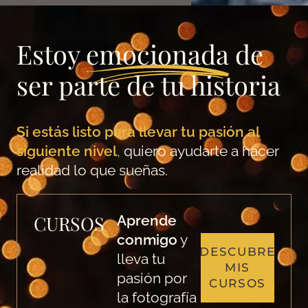
Estoy
emocionada
de
ser parte de tu historia
Si estás listo para llevar tu pasión al
siguiente nivel
,
quiero ayudarte a hacer
realidad lo que sueñas.
CURSOS
Aprende
conmigo
y
DESCUBRE
lleva tu
MIS
pasión por
CURSOS
la fotografía