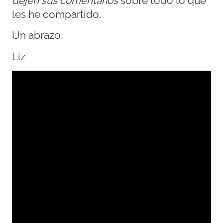
dejen sus comentarios
sobre todo lo que
les he compartido.
Un abrazo,
Liz