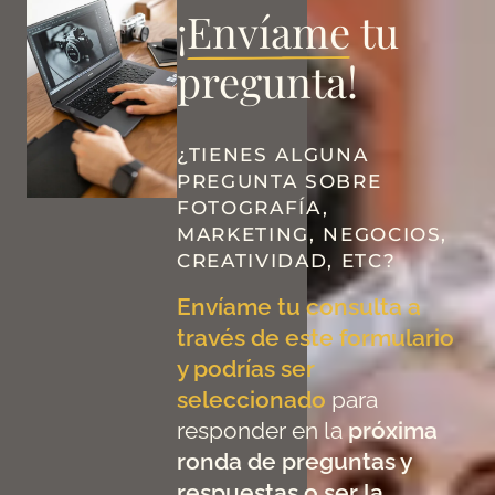
¡
Envíame
tu
pregunta!
¿TIENES ALGUNA
PREGUNTA SOBRE
FOTOGRAFÍA,
MARKETING, NEGOCIOS,
CREATIVIDAD, ETC?
Envíame tu consulta a
través de este formulario
y podrías ser
seleccionado
para
responder en la
próxima
ronda de preguntas y
respuestas o ser la