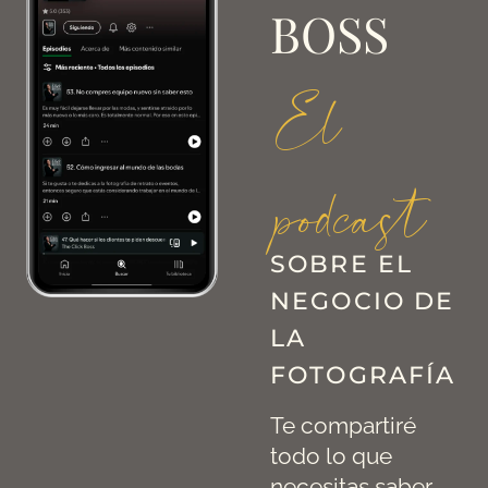
BOSS
El
podcast
SOBRE EL
NEGOCIO DE
LA
FOTOGRAFÍA
Te compartiré
todo lo que
necesitas saber