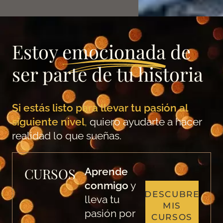
Estoy
emocionada
de
ser parte de tu historia
Si estás listo para llevar tu pasión al
siguiente nivel
,
quiero ayudarte a hacer
realidad lo que sueñas.
CURSOS
Aprende
conmigo
y
DESCUBRE
lleva tu
MIS
pasión por
CURSOS