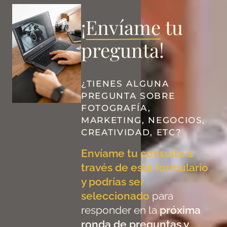
¡
Envíame
tu
pregunta!
¿TIENES ALGUNA
PREGUNTA SOBRE
FOTOGRAFÍA,
MARKETING, NEGOCIOS,
CREATIVIDAD, ETC?
Envíame tu consulta a
través de este formulario
y podrías ser
seleccionado
para
responder en la
próxima
ronda de preguntas y