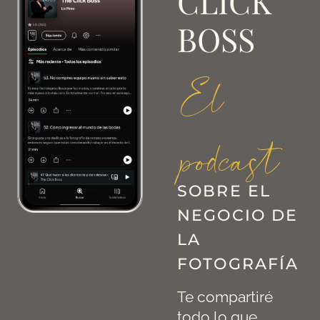
CLICK
BOSS
El
podcast
SOBRE EL
NEGOCIO DE
LA
FOTOGRAFÍA
Te compartiré
todo lo que