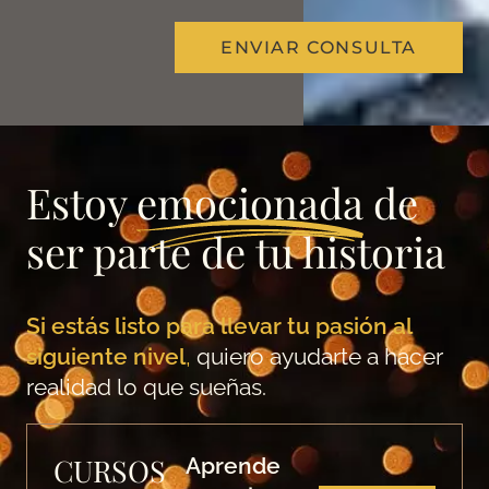
ENVIAR CONSULTA
Estoy
emocionada
de
ser parte de tu historia
Si estás listo para llevar tu pasión al
siguiente nivel
,
quiero ayudarte a hacer
realidad lo que sueñas.
CURSOS
Aprende