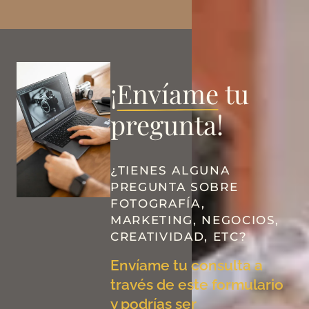
¡
Envíame
tu
pregunta!
¿TIENES ALGUNA
PREGUNTA SOBRE
FOTOGRAFÍA,
MARKETING, NEGOCIOS,
CREATIVIDAD, ETC?
Envíame tu consulta a
través de este formulario
y podrías ser