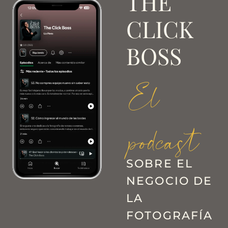
THE
CLICK
BOSS
El
podcast
SOBRE EL
NEGOCIO DE
LA
FOTOGRAFÍA