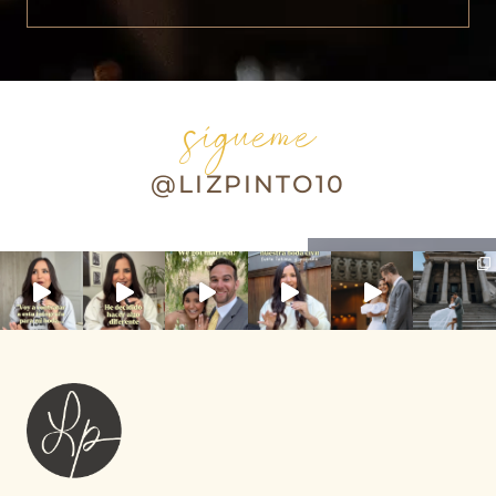
sígueme
@LIZPINTO10