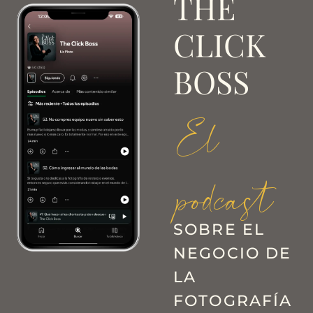
THE
CLICK
BOSS
El
podcast
SOBRE EL
NEGOCIO DE
LA
FOTOGRAFÍA