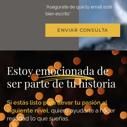
*Asegúrate de que tu email esté
bien escrito*
ENVIAR CONSULTA
Estoy
emocionada
de
ser parte de tu historia
Si estás listo para llevar tu pasión al
siguiente nivel
,
quiero ayudarte a hacer
realidad lo que sueñas.