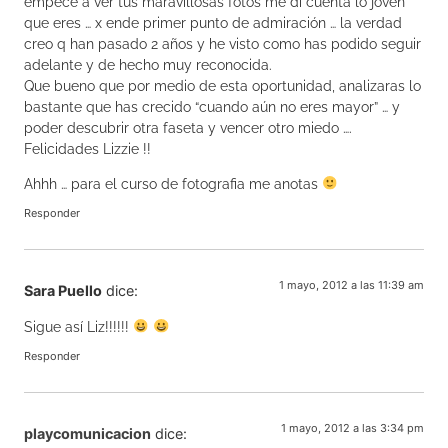
empece a ver tus maravillosas fotos me di cuenta lo joven
que eres … x ende primer punto de admiración … la verdad
creo q han pasado 2 años y he visto como has podido seguir
adelante y de hecho muy reconocida.
Que bueno que por medio de esta oportunidad, analizaras lo
bastante que has crecido “cuando aún no eres mayor” … y
poder descubrir otra faseta y vencer otro miedo ….
Felicidades Lizzie !!
Ahhh … para el curso de fotografia me anotas
Responder
1 mayo, 2012 a las 11:39 am
Sara Puello
dice:
Sigue así Liz!!!!!!
Responder
1 mayo, 2012 a las 3:34 pm
playcomunicacion
dice: