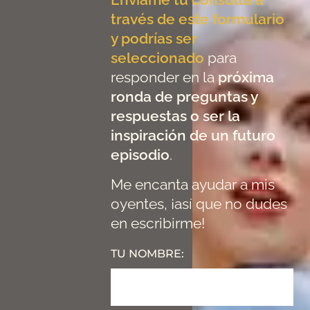
Envíame tu consulta a
través de este formulario
y podrías ser
seleccionado
para
responder en la
próxima
ronda de preguntas y
respuestas o ser la
inspiración de un futuro
episodio
.
Me encanta ayudar a mis
oyentes, ¡así que no dudes
en escribirme!
TU NOMBRE: