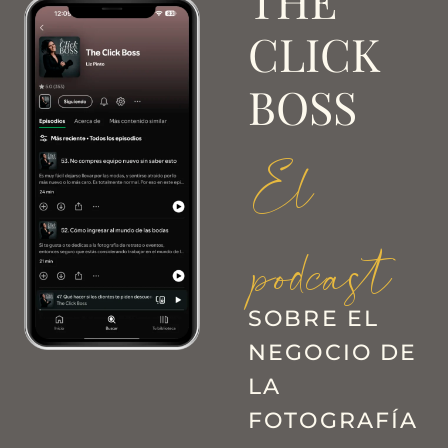
THE
CLICK
BOSS
El
podcast
SOBRE EL
NEGOCIO DE
LA
FOTOGRAFÍA