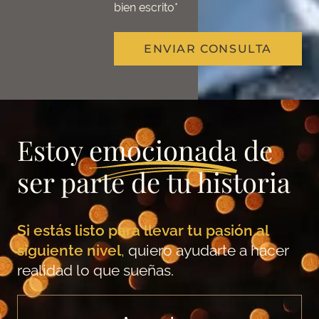
bien escrito*
ENVIAR CONSULTA
Estoy
emocionada
de
ser parte de tu historia
Si estás listo para llevar tu pasión al
siguiente nivel
,
quiero ayudarte a hacer
realidad lo que sueñas.