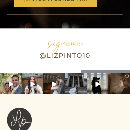
sígueme
@LIZPINTO10