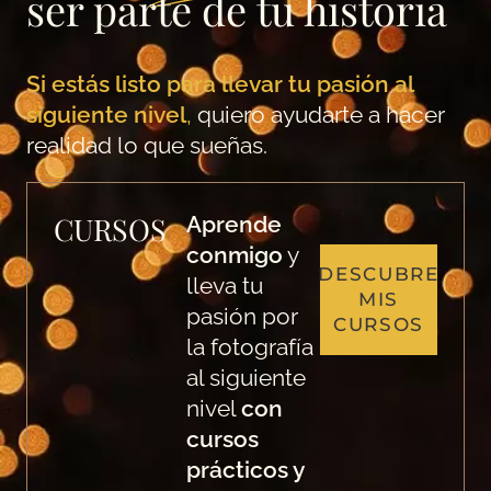
ser parte de tu historia
Si estás listo para llevar tu pasión al
siguiente nivel
,
quiero ayudarte a hacer
realidad lo que sueñas.
CURSOS
Aprende
conmigo
y
DESCUBRE
lleva tu
MIS
pasión por
CURSOS
la fotografía
al siguiente
nivel
con
cursos
prácticos y