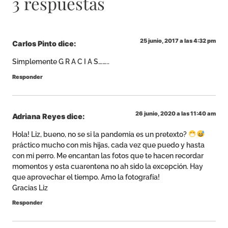
3 respuestas
25 junio, 2017 a las 4:32 pm
Carlos Pinto
dice:
Simplemente G R A C I A S……..
Responder
26 junio, 2020 a las 11:40 am
Adriana Reyes
dice:
Hola! Liz, bueno, no se si la pandemia es un pretexto?
práctico mucho con mis hijas, cada vez que puedo y hasta
con mi perro. Me encantan las fotos que te hacen recordar
momentos y esta cuarentena no ah sido la excepción. Hay
que aprovechar el tiempo. Amo la fotografía!
Gracias Liz
Responder