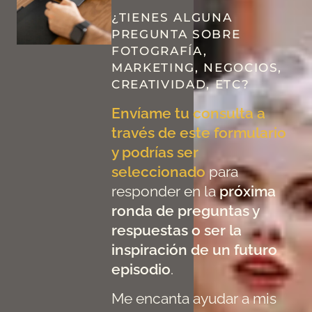
¿TIENES ALGUNA
PREGUNTA SOBRE
FOTOGRAFÍA,
MARKETING, NEGOCIOS,
CREATIVIDAD, ETC?
Envíame tu consulta a
través de este formulario
y podrías ser
seleccionado
para
responder en la
próxima
ronda de preguntas y
respuestas o ser la
inspiración de un futuro
episodio
.
Me encanta ayudar a mis