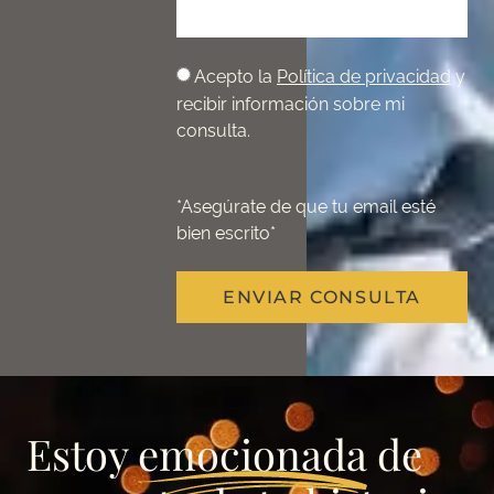
Acepto la
Política de privacidad
y
recibir información sobre mi
consulta.
*Asegúrate de que tu email esté
bien escrito*
ENVIAR CONSULTA
Estoy
emocionada
de