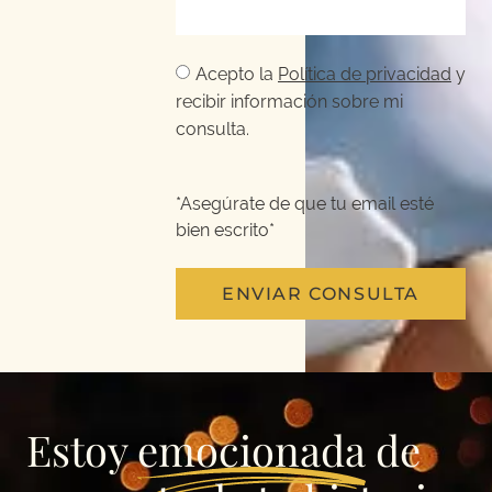
Acepto la
Política de privacidad
y
recibir información sobre mi
consulta.
*Asegúrate de que tu email esté
bien escrito*
ENVIAR CONSULTA
Estoy
emocionada
de