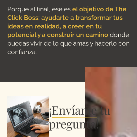
Porque al final, ese es
el objetivo de The
Click Boss: ayudarte a transformar tus
ideas en realidad, a creer en tu
potencial y a construir un camino
donde
puedas vivir de lo que amas y hacerlo con
confianza.
¡
Envíame
tu
pregunta!