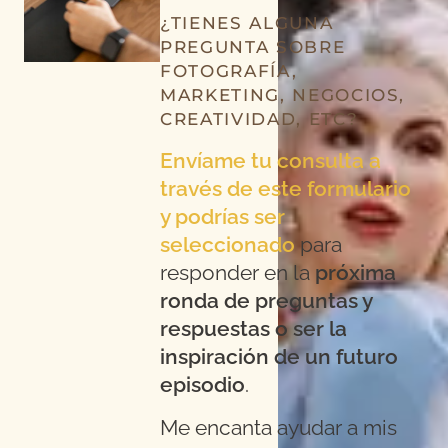
¿TIENES ALGUNA
PREGUNTA SOBRE
FOTOGRAFÍA,
MARKETING, NEGOCIOS,
CREATIVIDAD, ETC?
Envíame tu consulta a
través de este formulario
y podrías ser
seleccionado
para
responder en la
próxima
ronda de preguntas y
respuestas o ser la
inspiración de un futuro
episodio
.
Me encanta ayudar a mis