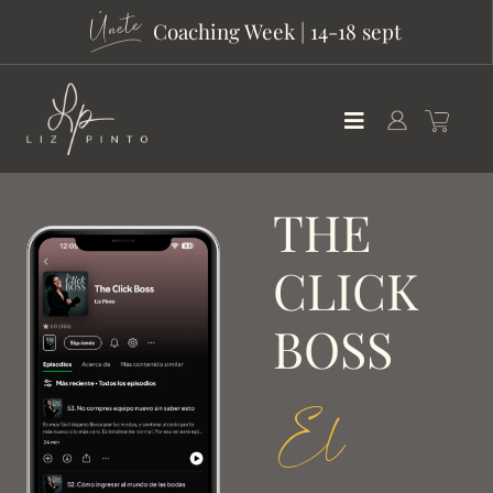
Coaching Week | 14-18 sept
THE
CLICK
BOSS
El