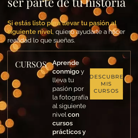
ser parte de tu historia
Si estás listo para llevar tu pasión al
siguiente nivel
,
quiero ayudarte a hacer
realidad lo que sueñas.
CURSOS
Aprende
conmigo
y
DESCUBRE
lleva tu
MIS
pasión por
CURSOS
la fotografía
al siguiente
nivel
con
cursos
prácticos y