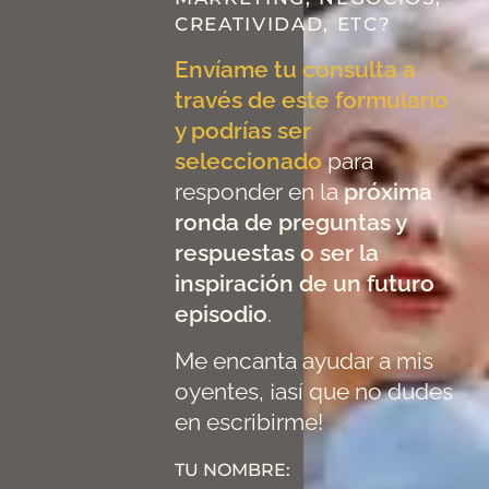
CREATIVIDAD, ETC?
Envíame tu consulta a
través de este formulario
y podrías ser
seleccionado
para
responder en la
próxima
ronda de preguntas y
respuestas o ser la
inspiración de un futuro
episodio
.
Me encanta ayudar a mis
oyentes, ¡así que no dudes
en escribirme!
TU NOMBRE: