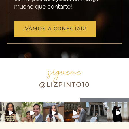
mucho que contarte!
¡VAMOS A CONECTAR!
sígueme
@LIZPINTO10