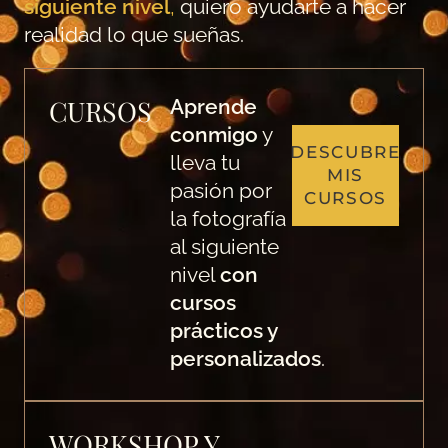
siguiente nivel
,
quiero ayudarte a hacer
realidad lo que sueñas.
CURSOS
Aprende
conmigo
y
DESCUBRE
lleva tu
MIS
pasión por
CURSOS
la fotografía
al siguiente
nivel
con
cursos
prácticos y
personalizados
.
WORKSHOP Y