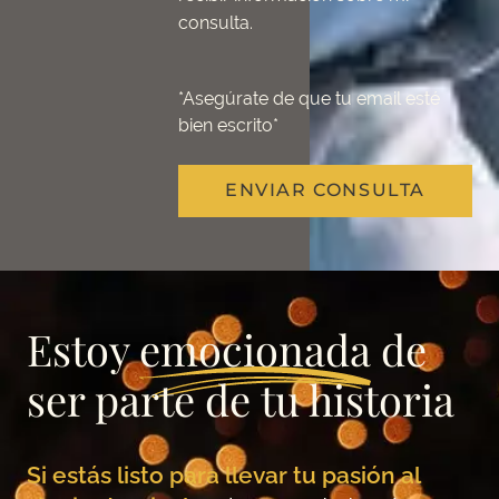
consulta.
*Asegúrate de que tu email esté
bien escrito*
ENVIAR CONSULTA
Estoy
emocionada
de
ser parte de tu historia
Si estás listo para llevar tu pasión al