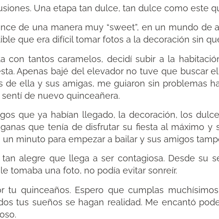
lusiones. Una etapa tan dulce, tan dulce como este q
uince de una manera muy “sweet”, en un mundo de a
ible que era difícil tomar fotos a la decoración sin qu
a con tantos caramelos, decidí subir a la habitaci
iesta. Apenas bajé del elevador no tuve que buscar e
os de ella y sus amigas, me guiaron sin problemas h
e sentí de nuevo quinceañera.
os que ya habían llegado, la decoración, los dulce
anas que tenía de disfrutar su fiesta al máximo y s
i un minuto para empezar a bailar y sus amigos tamp
 tan alegre que llega a ser contagiosa. Desde su 
e tomaba una foto, no podía evitar sonreír.
por tu quinceaños. Espero que cumplas muchísimos
odos tus sueños se hagan realidad. Me encantó poder
oso.