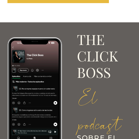
THE
CLICK
BOSS
El
podcast
SOBRE EL