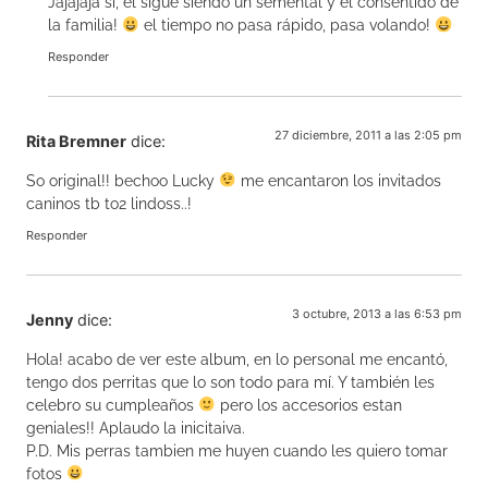
Jajajaja si, el sigue siendo un semental y el consentido de
la familia!
el tiempo no pasa rápido, pasa volando!
Responder
27 diciembre, 2011 a las 2:05 pm
Rita Bremner
dice:
So original!! bechoo Lucky
me encantaron los invitados
caninos tb to2 lindoss..!
Responder
3 octubre, 2013 a las 6:53 pm
Jenny
dice:
Hola! acabo de ver este album, en lo personal me encantó,
tengo dos perritas que lo son todo para mí. Y también les
celebro su cumpleaños
pero los accesorios estan
geniales!! Aplaudo la inicitaiva.
P.D. Mis perras tambien me huyen cuando les quiero tomar
fotos