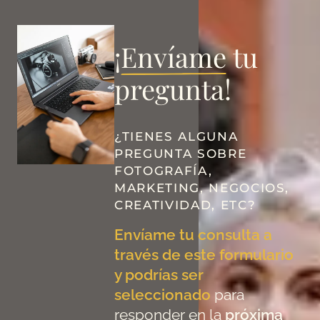
¡
Envíame
tu
pregunta!
¿TIENES ALGUNA
PREGUNTA SOBRE
FOTOGRAFÍA,
MARKETING, NEGOCIOS,
CREATIVIDAD, ETC?
Envíame tu consulta a
través de este formulario
y podrías ser
seleccionado
para
responder en la
próxima