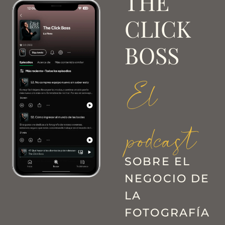
THE
CLICK
BOSS
El
podcast
SOBRE EL
NEGOCIO DE
LA
FOTOGRAFÍA