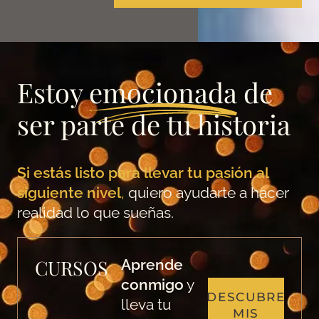
Estoy
emocionada
de
ser parte de tu historia
Si estás listo para llevar tu pasión al
siguiente nivel
,
quiero ayudarte a hacer
realidad lo que sueñas.
CURSOS
Aprende
conmigo
y
DESCUBRE
lleva tu
MIS