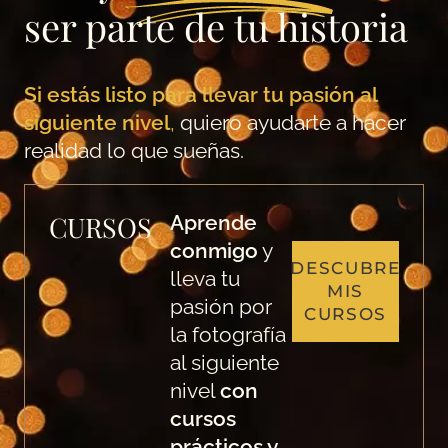
ser parte de tu historia
Si estás listo para llevar tu pasión al
siguiente nivel
,
quiero ayudarte a hacer
realidad lo que sueñas.
CURSOS
Aprende
conmigo
y
DESCUBRE
lleva tu
MIS
pasión por
CURSOS
la fotografía
al siguiente
nivel
con
cursos
prácticos y