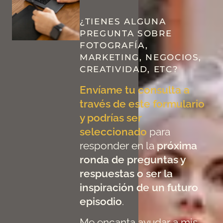
¿TIENES ALGUNA
PREGUNTA SOBRE
FOTOGRAFÍA,
MARKETING, NEGOCIOS,
CREATIVIDAD, ETC?
Envíame tu consulta a
través de este formulario
y podrías ser
seleccionado
para
responder en la
próxima
ronda de preguntas y
respuestas o ser la
inspiración de un futuro
episodio
.
Me encanta ayudar a mis