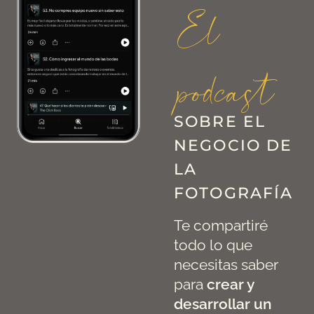
El
podcast
SOBRE EL
NEGOCIO DE
LA
FOTOGRAFÍA
Te compartiré
todo lo que
necesitas saber
para
crear y
desarrollar un