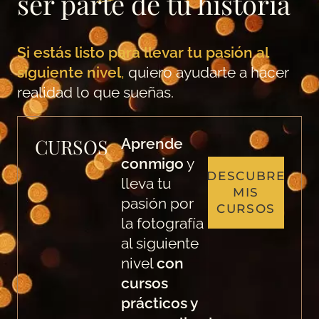
ser parte de tu historia
Si estás listo para llevar tu pasión al
siguiente nivel
,
quiero ayudarte a hacer
realidad lo que sueñas.
CURSOS
Aprende
conmigo
y
DESCUBRE
lleva tu
MIS
pasión por
CURSOS
la fotografía
al siguiente
nivel
con
cursos
prácticos y