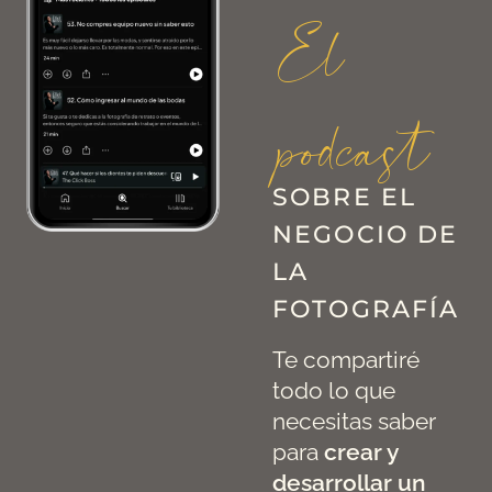
El
podcast
SOBRE EL
NEGOCIO DE
LA
FOTOGRAFÍA
Te compartiré
todo lo que
necesitas saber
para
crear y
desarrollar un