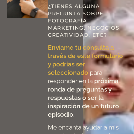
¿TIENES ALGUNA
PREGUNTA SOBRE
FOTOGRAFÍA,
MARKETING, NEGOCIOS,
CREATIVIDAD, ETC?
Envíame tu consulta a
través de este formulario
y podrías ser
seleccionado
para
responder en la
próxima
ronda de preguntas y
respuestas o ser la
inspiración de un futuro
episodio
.
Me encanta ayudar a mis