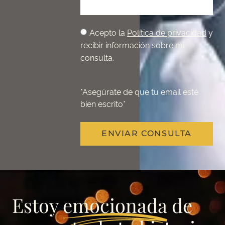
Acepto la
Política de privacidad
y
recibir información sobre mi
consulta.
*Asegúrate de que tu email esté
bien escrito*
ENVIAR CONSULTA
Estoy
emocionada
de