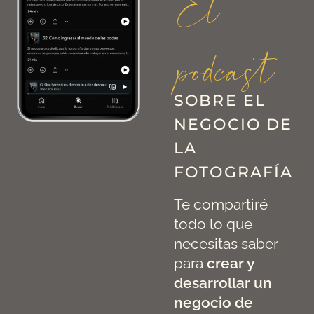
El
podcast
SOBRE EL
NEGOCIO DE
LA
FOTOGRAFÍA
Te compartiré
todo lo que
necesitas saber
para
crear y
desarrollar un
negocio de