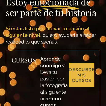
Estoy
emocionada
de
ser parte de tu historia
Si estás listo para llevar tu pasión al
siguiente nivel
,
quiero ayudarte a hacer
realidad lo que sueñas.
CURSOS
Aprende
conmigo
y
DESCUBRE
lleva tu
MIS
pasión por
CURSOS
la fotografía
al siguiente
nivel
con
cursos