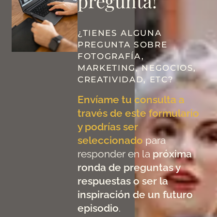
pregunta!
¿TIENES ALGUNA
PREGUNTA SOBRE
FOTOGRAFÍA,
MARKETING, NEGOCIOS,
CREATIVIDAD, ETC?
Envíame tu consulta a
través de este formulario
y podrías ser
seleccionado
para
responder en la
próxima
ronda de preguntas y
respuestas o ser la
inspiración de un futuro
episodio
.