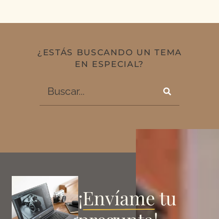
¿ESTÁS BUSCANDO UN TEMA
EN ESPECIAL?
¡
Envíame
tu