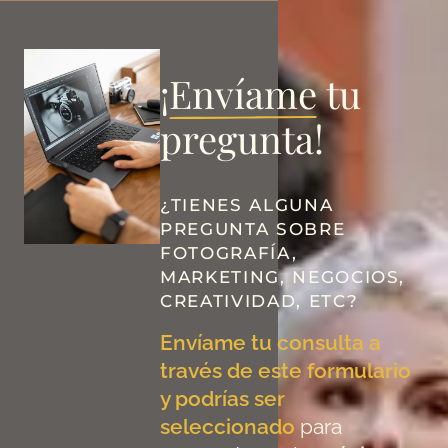
¡
Envíame
tu
pregunta!
¿TIENES ALGUNA
PREGUNTA SOBRE
FOTOGRAFÍA,
MARKETING, NEGOCIOS,
CREATIVIDAD, ETC?
Envíame tu consulta a
través de este formulario
y podrías ser
seleccionado
para