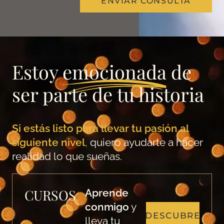
ENVIAR CONSULTA
Estoy
emocionada
de
ser parte de tu historia
Si estás listo para llevar tu pasión al
siguiente nivel
,
quiero ayudarte a hacer
realidad lo que sueñas.
CURSOS
Aprende
conmigo
y
DESCUBRE
lleva tu