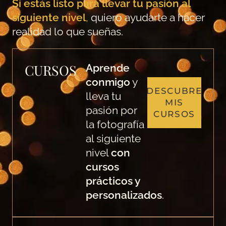
Si estás listo para llevar tu pasión al
siguiente nivel
,
quiero ayudarte a hacer
realidad lo que sueñas.
CURSOS
Aprende
conmigo
y
DESCUBRE
lleva tu
MIS
pasión por
CURSOS
la fotografía
al siguiente
nivel
con
cursos
prácticos y
personalizados
.