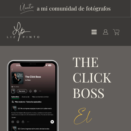
a mi comunidad de fotógrafos
THE
CLICK
BOSS
El