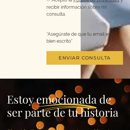
recibir información sobre mi
consulta.
*Asegúrate de que tu email esté
bien escrito*
ENVIAR CONSULTA
Estoy
emocionada
de
ser parte de tu historia