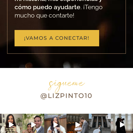
cómo puedo ayudarte
. ¡Tengo
mucho que contarte!
¡VAMOS A CONECTAR!
sígueme
@LIZPINTO10