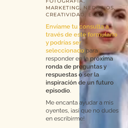
FOTOGRAFÍA,
MARKETING, NEGOCIOS,
CREATIVIDAD, ETC?
Envíame tu consulta a
través de este formulario
y podrías ser
seleccionado
para
responder en la
próxima
ronda de preguntas y
respuestas o ser la
inspiración de un futuro
episodio
.
Me encanta ayudar a mis
oyentes, ¡así que no dudes
en escribirme!