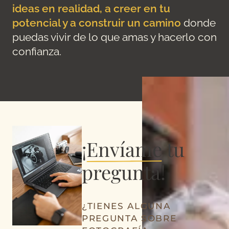
ideas en realidad, a creer en tu
potencial y a construir un camino
donde
puedas vivir de lo que amas y hacerlo con
confianza.
¡
Envíame
tu
pregunta!
¿TIENES ALGUNA
PREGUNTA SOBRE