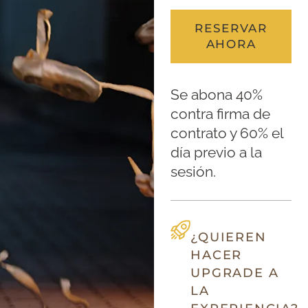
RESERVAR
AHORA
Se abona 40%
contra firma de
contrato y 60% el
día previo a la
sesión.
¿QUIEREN
HACER
UPGRADE A
LA