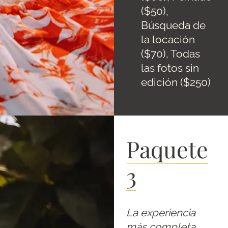
($50),
Búsqueda de
la locación
($70), Todas
las fotos sin
edición ($250)
Paquete
3
La experiencia
más completa,