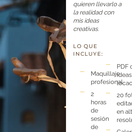
quieren llevarlo a
la realidad con
mis ideas
creativas.
LO QUE
INCLUYE:
PDF 
Maquillaje
ideas
profesional
loca
2
20 fo
horas
edita
de
en al
sesión
resol
de
Galer