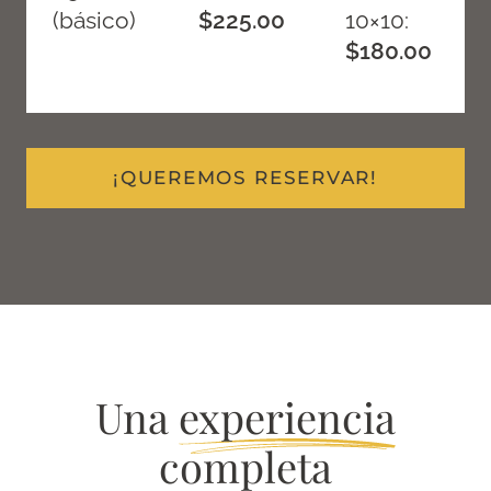
(básico)
$225.00
10×10:
$180.00
¡QUEREMOS RESERVAR!
Una
experiencia
completa