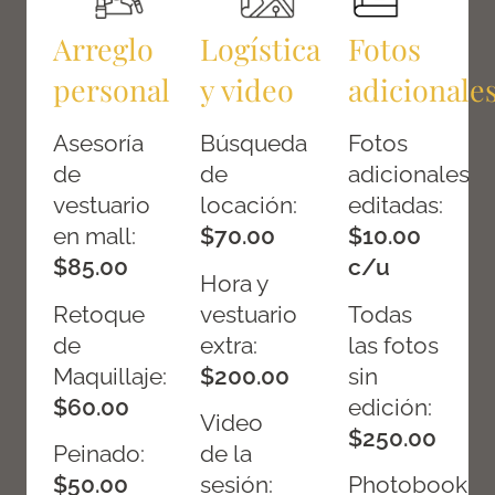
Arreglo
Logística
Fotos
personal
y video
adicionale
Asesoría
Búsqueda
Fotos
de
de
adicionales
vestuario
locación:
editadas:
en mall:
$70.00
$10.00
$85.00
c/u
Hora y
Retoque
vestuario
Todas
de
extra:
las fotos
Maquillaje:
$200.00
sin
$60.00
edición:
Video
$250.00
Peinado:
de la
$50.00
sesión:
Photobook