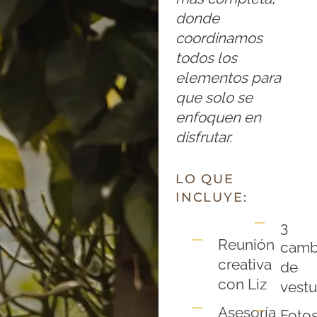
donde
coordinamos
todos los
elementos para
que solo se
enfoquen en
disfrutar.
LO QUE
INCLUYE:
3
Reunión
camb
creativa
de
con Liz
vestu
Asesoría
Foto