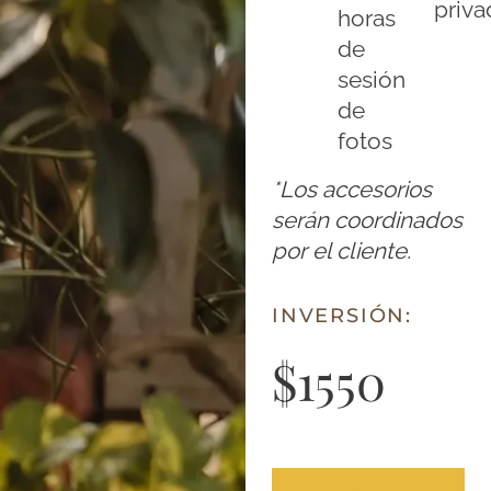
priva
horas
de
sesión
de
fotos
*Los accesorios
serán coordinados
por el cliente.
INVERSIÓN:
$1550