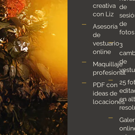
creativa
de
con Liz
sesió
de
Asesoría
fotos
de
vestuario
3
online
camb
de
Maquillaje
vestu
profesional
25 fo
PDF con
edita
ideas de
en al
locaciones*
resol
Galer
onlin