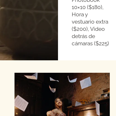
10×10 ($180),
Hora y
vestuario extra
($200), Video
detrás de
cámaras ($225)