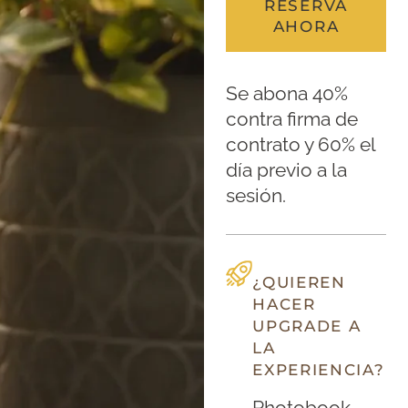
RESERVA
AHORA
Se abona 40%
contra firma de
contrato y 60% el
día previo a la
sesión.
¿QUIEREN
HACER
UPGRADE A
LA
EXPERIENCIA?
Photobook