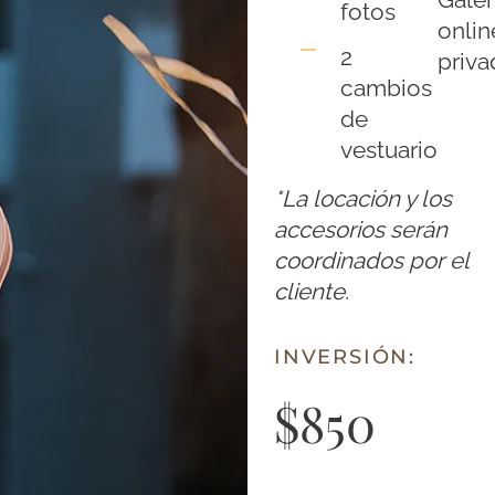
fotos
onlin
2
priva
cambios
de
vestuario
*La locación y los
accesorios serán
coordinados por el
cliente.
INVERSIÓN:
$850