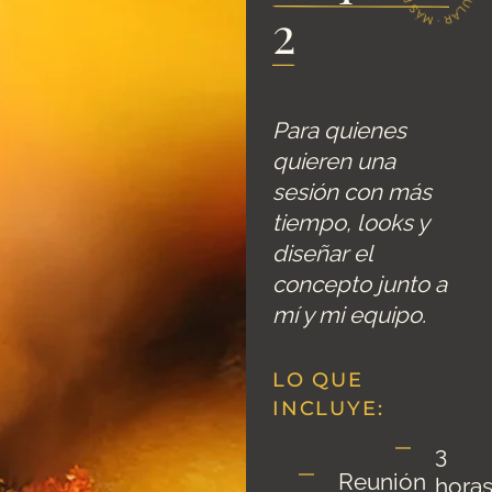
2
Para quienes
quieren una
sesión con más
tiempo, looks y
diseñar el
concepto junto a
mí y mi equipo.
LO QUE
INCLUYE:
3
Reunión
hora