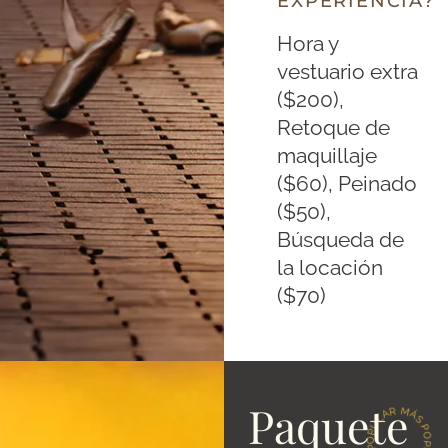
EXPERIENCIA?
Hora y
vestuario extra
($200),
Retoque de
maquillaje
($60), Peinado
($50),
Búsqueda de
la locación
($70)
Paquete
MÁS POPULAR · MÁS POPULAR ·